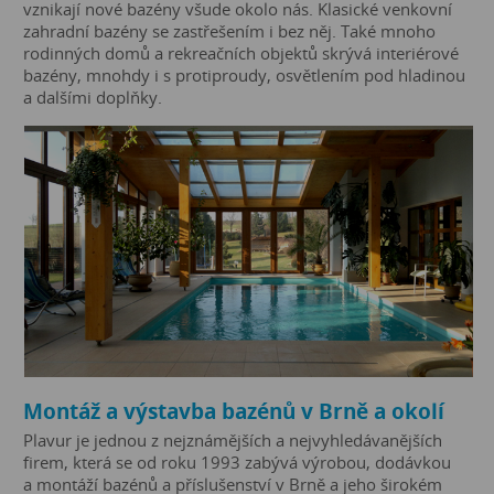
vznikají nové bazény všude okolo nás. Klasické venkovní
zahradní bazény se zastřešením i bez něj. Také mnoho
rodinných domů a rekreačních objektů skrývá interiérové
bazény, mnohdy i s protiproudy, osvětlením pod hladinou
a dalšími doplňky.
Montáž a výstavba bazénů v Brně a okolí
Plavur je jednou z nejznámějších a nejvyhledávanějších
firem, která se od roku 1993 zabývá výrobou, dodávkou
a montáží bazénů a příslušenství v Brně a jeho širokém