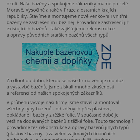
okolí. Naše bazény a spokojené zákazníky máme po celé
Moravě, Vysočině a také v Praze a ostatních krajích
republiky. Stavíme a montujeme nové venkovní i vnitřní
bazény se zastřešením i bez něj. Provádíme zastřešení již
existujících bazénů. Také zajišťujeme rekonstrukce
a opravy původních starších bazénů všech typů.
Za dlouhou dobu, kterou se naše firma věnuje montáži
a výstavbě bazénů, jsme získali mnoho zkušeností
a referencí od našich spokojených zákazníků.
V průběhu vývoje naší firmy jsme stavěli a montovali
všechny typy bazénů - od zděných přes plastové,
obkládané i bazény z těžké folie. V současné době je
většina dodávaných bazénů z těžké folie. Touto technologií
provádíme též rekonstrukce a opravy bazénů jiných typů
(plastové bazény…) za velmi zajímavých finančních
podmínek a se srovnatelnou nebo delší zárukou