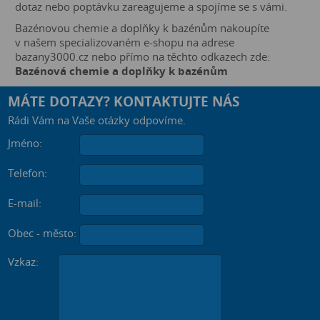
dotaz nebo poptávku zareagujeme a spojíme se s vámi.
Bazénovou chemie a doplňky k bazénům nakoupíte
v našem specializovaném e-shopu na adrese
bazany3000.cz nebo přímo na těchto odkazech zde:
Bazénová chemie a doplňky k bazénům
MÁTE DOTAZY? KONTAKTUJTE NÁS
Rádi Vám na Vaše otázky odpovíme.
Jméno:
Telefon:
E-mail:
Obec - město:
Vzkaz: