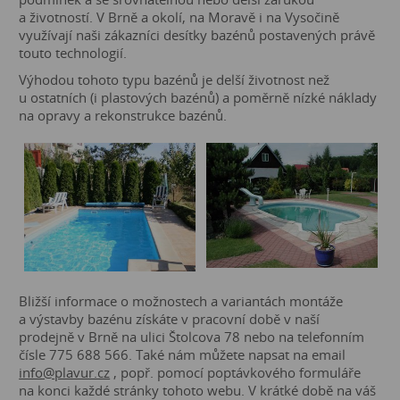
a životností. V Brně a okolí, na Moravě i na Vysočině
využívají naši zákazníci desítky bazénů postavených právě
touto technologií.
Výhodou tohoto typu bazénů je delší životnost než
u ostatních (i plastových bazénů) a poměrně nízké náklady
na opravy a rekonstrukce bazénů.
Bližší informace o možnostech a variantách montáže
a výstavby bazénu získáte v pracovní době v naší
prodejně v Brně na ulici Štolcova 78 nebo na telefonním
čísle 775 688 566. Také nám můžete napsat na email
info@plavur.cz
, popř. pomocí poptávkového formuláře
na konci každé stránky tohoto webu. V krátké době na váš