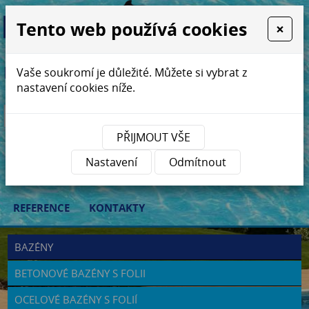
Tento web používá cookies
×
Relaxujte v bazénech Plavur ...
Vaše soukromí je důležité. Můžete si vybrat z
nastavení cookies níže.
PŘIJMOUT VŠE
ÚVOD
BAZÉNY
ZASTŘEŠENÍ BAZÉNŮ
Nastavení
Odmítnout
REKONSTRUKCE
BAZÉNOVÁ CHEMIE
E-SHOP
REFERENCE
KONTAKTY
BAZÉNY
BETONOVÉ BAZÉNY S FOLII
OCELOVÉ BAZÉNY S FOLIÍ