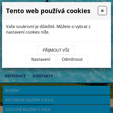
Tento web používá cookies
×
Relaxujte v bazénech Plavur ...
Vaše soukromí je důležité. Můžete si vybrat z
nastavení cookies níže.
PŘIJMOUT VŠE
ÚVOD
BAZÉNY
ZASTŘEŠENÍ BAZÉNŮ
Nastavení
Odmítnout
REKONSTRUKCE
BAZÉNOVÁ CHEMIE
E-SHOP
REFERENCE
KONTAKTY
BAZÉNY
BETONOVÉ BAZÉNY S FOLII
OCELOVÉ BAZÉNY S FOLIÍ