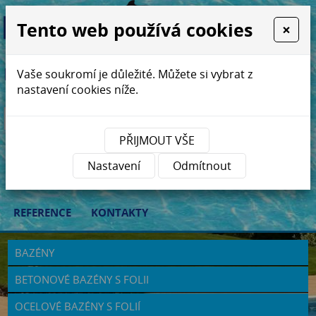
Tento web používá cookies
×
Relaxujte v bazénech Plavur ...
Vaše soukromí je důležité. Můžete si vybrat z
nastavení cookies níže.
PŘIJMOUT VŠE
ÚVOD
BAZÉNY
ZASTŘEŠENÍ BAZÉNŮ
Nastavení
Odmítnout
REKONSTRUKCE
BAZÉNOVÁ CHEMIE
E-SHOP
REFERENCE
KONTAKTY
BAZÉNY
BETONOVÉ BAZÉNY S FOLII
OCELOVÉ BAZÉNY S FOLIÍ