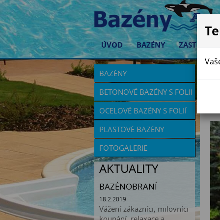
Te
ÚVOD
BAZÉNY
ZASTŘEŠEN
Vaše
BAZÉNY
V
BETONOVÉ BAZÉNY S FOLII
S
OCELOVÉ BAZÉNY S FOLIÍ
PLASTOVÉ BAZÉNY
FOTOGALERIE
AKTUALITY
BAZÉNOBRANÍ
18.2.2019
Vážení zákazníci, milovníci
koupání, relaxace a