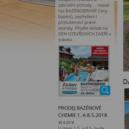
zahradní pohody … nastal
čas BAZÉNOBRANÍ! Ceny
bazénů, zastřešení i
příslušenství právě
dozrály. Přijďte sklízet na
DEN OTEVŘENÝCH DVEŘÍ v
sobotu ...
D
PRODEJ BAZÉNOVÉ
CHEMIE 1. A 8.5.2018
30.4.2018
V úterý 1.5. a 8.5. bude