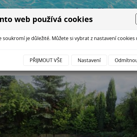
Relaxujte v bazénech Plavur ...
nto web používá cookies
Í BAZÉNŮ
REKONSTRUKCE
BAZÉNOVÁ CHEMIE
E-SH
 soukromí je důležité. Můžete si vybrat z nastavení cookies 
enkovní oválný bazén s modrou 
PŘIJMOUT VŠE
Nastavení
Odmítno
oběšice