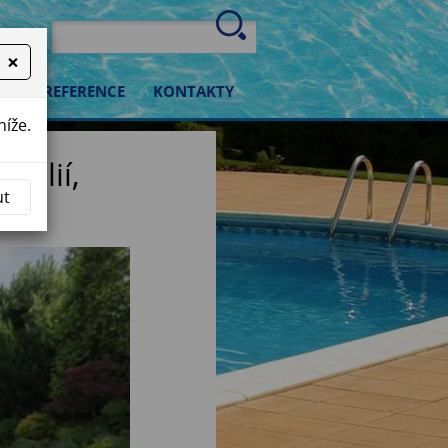
×
OP
REFERENCE
KONTAKTY
níže.
folií,
ut