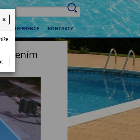
×
OP
REFERENCE
KONTAKTY
níže.
větlením
ut