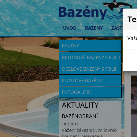
Te
ÚVOD
BAZÉNY
ZASTŘEŠEN
Vaše
BAZÉNY
Z
BETONOVÉ BAZÉNY S FOLII
OCELOVÉ BAZÉNY S FOLIÍ
PLASTOVÉ BAZÉNY
FOTOGALERIE
AKTUALITY
BAZÉNOBRANÍ
18.2.2019
Vážení zákazníci, milovníci
koupání, relaxace a