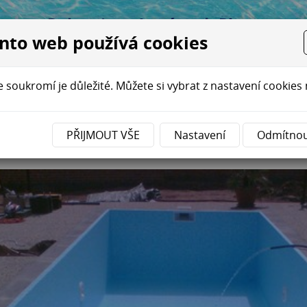
Relaxujte v bazénech Plavur ...
nto web používá cookies
Í BAZÉNŮ
REKONSTRUKCE
BAZÉNOVÁ CHEMIE
E-SH
 soukromí je důležité. Můžete si vybrat z nastavení cookies 
ahradní bazén s podvodním os
PŘIJMOUT VŠE
Nastavení
Odmítno