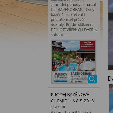
zahradní pohody … nastal
čas BAZÉNOBRANÍ! Ceny
bazénů, zastřešení i
příslušenství právě
dozrály. Přijďte sklízet na
DEN OTEVŘENÝCH DVEŘÍ v
sobotu ...
D
PRODEJ BAZÉNOVÉ
CHEMIE 1. A 8.5.2018
30.4.2018
V úterý 1.5. a 8.5. bude